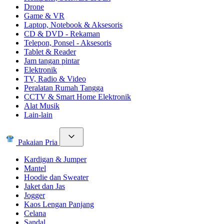
Drone
Game & VR
Laptop, Notebook & Aksesoris
CD & DVD - Rekaman
Telepon, Ponsel - Aksesoris
Tablet & Reader
Jam tangan pintar
Elektronik
TV, Radio & Video
Peralatan Rumah Tangga
CCTV & Smart Home Elektronik
Alat Musik
Lain-lain
Pakaian Pria
Kardigan & Jumper
Mantel
Hoodie dan Sweater
Jaket dan Jas
Jogger
Kaos Lengan Panjang
Celana
Sandal