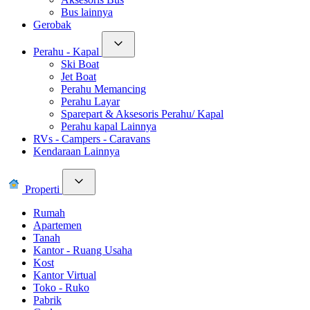
Bus lainnya
Gerobak
Perahu - Kapal
Ski Boat
Jet Boat
Perahu Memancing
Perahu Layar
Sparepart & Aksesoris Perahu/ Kapal
Perahu kapal Lainnya
RVs - Campers - Caravans
Kendaraan Lainnya
Properti
Rumah
Apartemen
Tanah
Kantor - Ruang Usaha
Kost
Kantor Virtual
Toko - Ruko
Pabrik