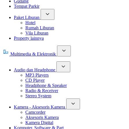
Gudang
Tempat Parkir
Paket Liburan
Hotel
Rumah Liburan
Vila Liburan
Property lainnya
Multimedia & Elektronik
Audio dan Headphone
MP3 Players
CD Player
Headphone & Speaker
Radio & Receiver
Stereo System
Kamera - Aksesoris Kamera
Camcorder
Aksesoris Kamera
Kamera Digital
Komputer, Software & Part