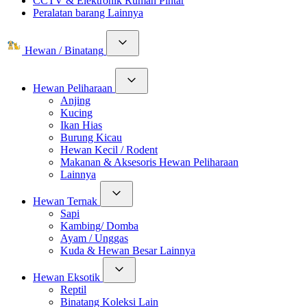
CCTV & Elektronik Rumah Pintar
Peralatan barang Lainnya
Hewan / Binatang
Hewan Peliharaan
Anjing
Kucing
Ikan Hias
Burung Kicau
Hewan Kecil / Rodent
Makanan & Aksesoris Hewan Peliharaan
Lainnya
Hewan Ternak
Sapi
Kambing/ Domba
Ayam / Unggas
Kuda & Hewan Besar Lainnya
Hewan Eksotik
Reptil
Binatang Koleksi Lain