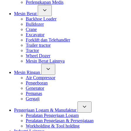
Perlengkapan Medis
Mesin Berat
Backhoe Loader
Bulldozer
Crane
Excavator
Forklift dan Telehandler
Trailer tractor
Tractor
Wheel Dozer
Mesin Berat Lainnya
Mesin Ringan
Air Compressor
Pengeboran
Generator
Pemanas
Gergaji
Pengerjaan Logam & Manufaktur
Peralatan Pengerjaan Logam
Peralatan Pengelasan & Persenjataan
Workholding & Tool holding