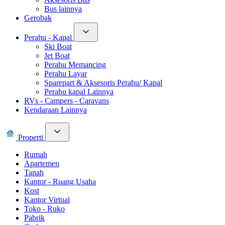
Bus lainnya
Gerobak
Perahu - Kapal
Ski Boat
Jet Boat
Perahu Memancing
Perahu Layar
Sparepart & Aksesoris Perahu/ Kapal
Perahu kapal Lainnya
RVs - Campers - Caravans
Kendaraan Lainnya
Properti
Rumah
Apartemen
Tanah
Kantor - Ruang Usaha
Kost
Kantor Virtual
Toko - Ruko
Pabrik