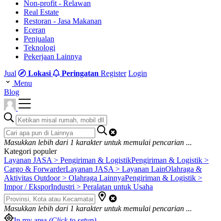
Non-profit - Relawan
Real Estate
Restoran - Jasa Makanan
Eceran
Penjualan
Teknologi
Pekerjaan Lainnya
Jual
Lokasi
Peringatan
Register
Login
Menu
Blog
Masukkan lebih dari
1
karakter untuk memulai pencarian ...
Kategori populer
Layanan JASA > Pengiriman & Logistik
Pengiriman & Logistik >
Cargo & Forwarder
Layanan JASA > Layanan Lain
Olahraga &
Aktivitas Outdoor > Olahraga Lainnya
Pengiriman & Logistik >
Impor / Ekspor
Industri > Peralatan untuk Usaha
Masukkan lebih dari
1
karakter untuk memulai pencarian ...
In my area
(Click to setup)