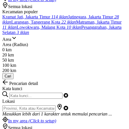
Semua lokasi
Kecamatan populer
Kramat Jati, Jakarta Timur
114 iklan
Jatinegara, Jakarta Timur
28
iklan
Larangan, Tangerang Kota
22 iklan
Matraman, Jakarta Timur
11 iklan
Lowokwaru, Malang Kota
10 iklan
Pesanggrahan, Jakarta
Selatan
3 iklan
Area
Area (Radius)
0 km
20 km
50 km
100 km
200 km
Cari
Pencarian detail
Kata kunci
Lokasi
Masukkan lebih dari
1
karakter untuk memulai pencarian ...
In my area
(Click to setup)
Semua lokasi