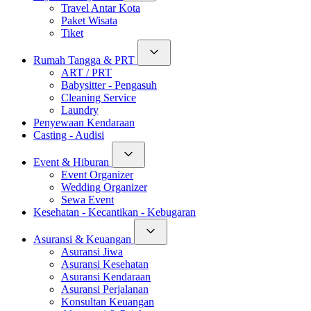
Travel Antar Kota
Paket Wisata
Tiket
Rumah Tangga & PRT
ART / PRT
Babysitter - Pengasuh
Cleaning Service
Laundry
Penyewaan Kendaraan
Casting - Audisi
Event & Hiburan
Event Organizer
Wedding Organizer
Sewa Event
Kesehatan - Kecantikan - Kebugaran
Asuransi & Keuangan
Asuransi Jiwa
Asuransi Kesehatan
Asuransi Kendaraan
Asuransi Perjalanan
Konsultan Keuangan