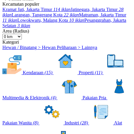
Kecamatan populer
Kramat Jati, Jakarta Timur
114 iklan
Jatinegara, Jakarta Timur
28
iklan
Larangan, Tangerang Kota
22 iklan
Matraman, Jakarta Timur
11 iklan
Lowokwaru, Malang Kota
10 iklan
Pesanggrahan, Jakarta
Selatan
3 iklan
Area (Radius)
Kategori
Hewan / Binatang > Hewan Peliharaan > Lainnya
Kendaraan
(15)
Properti
(11)
Multimedia & Elektronik
(4)
Pakaian Pria
Pakaian Wanita
(8)
Industri
(28)
Alat