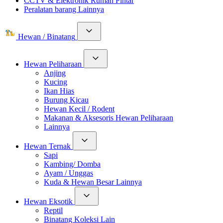
CCTV & Elektronik Rumah Pintar
Peralatan barang Lainnya
Hewan / Binatang
Hewan Peliharaan
Anjing
Kucing
Ikan Hias
Burung Kicau
Hewan Kecil / Rodent
Makanan & Aksesoris Hewan Peliharaan
Lainnya
Hewan Ternak
Sapi
Kambing/ Domba
Ayam / Unggas
Kuda & Hewan Besar Lainnya
Hewan Eksotik
Reptil
Binatang Koleksi Lain