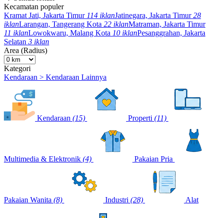
Kecamatan populer
Kramat Jati, Jakarta Timur
114 iklan
Jatinegara, Jakarta Timur
28
iklan
Larangan, Tangerang Kota
22 iklan
Matraman, Jakarta Timur
11 iklan
Lowokwaru, Malang Kota
10 iklan
Pesanggrahan, Jakarta
Selatan
3 iklan
Area (Radius)
Kategori
Kendaraan > Kendaraan Lainnya
Kendaraan
(15)
Properti
(11)
Multimedia & Elektronik
(4)
Pakaian Pria
Pakaian Wanita
(8)
Industri
(28)
Alat