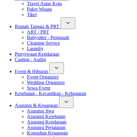
Travel Antar Kota
Paket Wisata
Tiket
Rumah Tangga & PRT
ART / PRT
Babysitter - Pengasuh
Cleaning Service
Laundry
Penyewaan Kendaraan
Casting - Audisi
Event & Hiburan
Event Organizer
Wedding Organizer
Sewa Event
Kesehatan - Kecantikan - Kebugaran
Asuransi & Keuangan
Asuransi Jiwa
Asuransi Kesehatan
Asuransi Kendaraan
Asuransi Perjalanan
Konsultan Keuangan