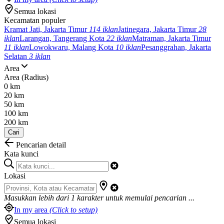
Semua lokasi
Kecamatan populer
Kramat Jati, Jakarta Timur
114 iklan
Jatinegara, Jakarta Timur
28
iklan
Larangan, Tangerang Kota
22 iklan
Matraman, Jakarta Timur
11 iklan
Lowokwaru, Malang Kota
10 iklan
Pesanggrahan, Jakarta
Selatan
3 iklan
Area
Area (Radius)
0 km
20 km
50 km
100 km
200 km
Cari
Pencarian detail
Kata kunci
Lokasi
Masukkan lebih dari
1
karakter untuk memulai pencarian ...
In my area
(Click to setup)
Semua lokasi