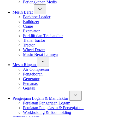
Perlengkapan Medis
Mesin Berat
Backhoe Loader
Bulldozer
Crane
Excavator
Forklift dan Telehandler
Trailer tractor
Tractor
Wheel Dozer
Mesin Berat Lainnya
Mesin Ringan
Air Compressor
Pengeboran
Generator
Pemanas
Gergaji
Pengerjaan Logam & Manufaktur
Peralatan Pengerjaan Logam
Peralatan Pengelasan & Persenjataan
Workholding & Tool holding