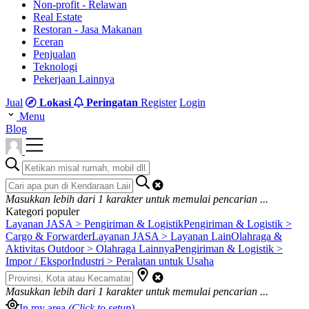
Non-profit - Relawan
Real Estate
Restoran - Jasa Makanan
Eceran
Penjualan
Teknologi
Pekerjaan Lainnya
Jual
Lokasi
Peringatan
Register
Login
Menu
Blog
Masukkan lebih dari
1
karakter untuk memulai pencarian ...
Kategori populer
Layanan JASA > Pengiriman & Logistik
Pengiriman & Logistik >
Cargo & Forwarder
Layanan JASA > Layanan Lain
Olahraga &
Aktivitas Outdoor > Olahraga Lainnya
Pengiriman & Logistik >
Impor / Ekspor
Industri > Peralatan untuk Usaha
Masukkan lebih dari
1
karakter untuk memulai pencarian ...
In my area
(Click to setup)