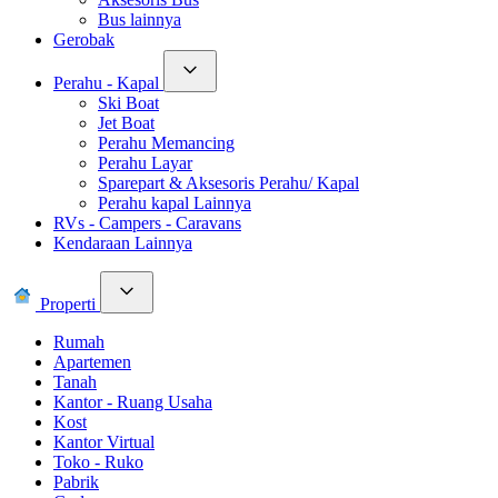
Bus lainnya
Gerobak
Perahu - Kapal
Ski Boat
Jet Boat
Perahu Memancing
Perahu Layar
Sparepart & Aksesoris Perahu/ Kapal
Perahu kapal Lainnya
RVs - Campers - Caravans
Kendaraan Lainnya
Properti
Rumah
Apartemen
Tanah
Kantor - Ruang Usaha
Kost
Kantor Virtual
Toko - Ruko
Pabrik