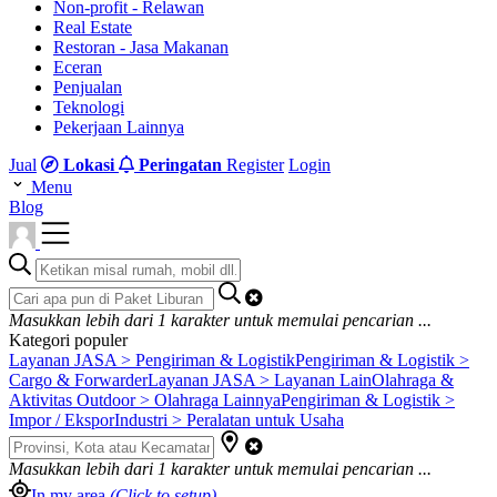
Non-profit - Relawan
Real Estate
Restoran - Jasa Makanan
Eceran
Penjualan
Teknologi
Pekerjaan Lainnya
Jual
Lokasi
Peringatan
Register
Login
Menu
Blog
Masukkan lebih dari
1
karakter untuk memulai pencarian ...
Kategori populer
Layanan JASA > Pengiriman & Logistik
Pengiriman & Logistik >
Cargo & Forwarder
Layanan JASA > Layanan Lain
Olahraga &
Aktivitas Outdoor > Olahraga Lainnya
Pengiriman & Logistik >
Impor / Ekspor
Industri > Peralatan untuk Usaha
Masukkan lebih dari
1
karakter untuk memulai pencarian ...
In my area
(Click to setup)