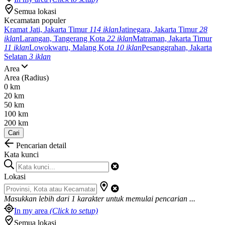
Semua lokasi
Kecamatan populer
Kramat Jati, Jakarta Timur
114 iklan
Jatinegara, Jakarta Timur
28
iklan
Larangan, Tangerang Kota
22 iklan
Matraman, Jakarta Timur
11 iklan
Lowokwaru, Malang Kota
10 iklan
Pesanggrahan, Jakarta
Selatan
3 iklan
Area
Area (Radius)
0 km
20 km
50 km
100 km
200 km
Cari
Pencarian detail
Kata kunci
Lokasi
Masukkan lebih dari
1
karakter untuk memulai pencarian ...
In my area
(Click to setup)
Semua lokasi