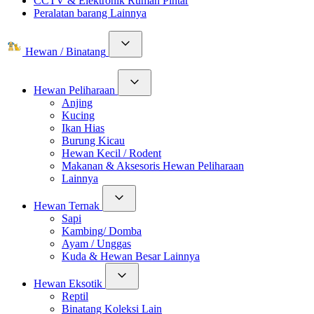
CCTV & Elektronik Rumah Pintar
Peralatan barang Lainnya
Hewan / Binatang
Hewan Peliharaan
Anjing
Kucing
Ikan Hias
Burung Kicau
Hewan Kecil / Rodent
Makanan & Aksesoris Hewan Peliharaan
Lainnya
Hewan Ternak
Sapi
Kambing/ Domba
Ayam / Unggas
Kuda & Hewan Besar Lainnya
Hewan Eksotik
Reptil
Binatang Koleksi Lain