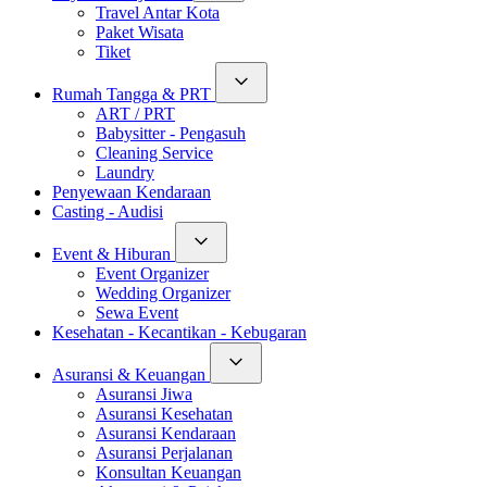
Travel Antar Kota
Paket Wisata
Tiket
Rumah Tangga & PRT
ART / PRT
Babysitter - Pengasuh
Cleaning Service
Laundry
Penyewaan Kendaraan
Casting - Audisi
Event & Hiburan
Event Organizer
Wedding Organizer
Sewa Event
Kesehatan - Kecantikan - Kebugaran
Asuransi & Keuangan
Asuransi Jiwa
Asuransi Kesehatan
Asuransi Kendaraan
Asuransi Perjalanan
Konsultan Keuangan