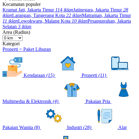
Kecamatan populer
Kramat Jati, Jakarta Timur
114 iklan
Jatinegara, Jakarta Timur
28
iklan
Larangan, Tangerang Kota
22 iklan
Matraman, Jakarta Timur
11 iklan
Lowokwaru, Malang Kota
10 iklan
Pesanggrahan, Jakarta
Selatan
3 iklan
Area (Radius)
Kategori
Properti > Paket Liburan
Kendaraan
(15)
Properti
(11)
Multimedia & Elektronik
(4)
Pakaian Pria
Pakaian Wanita
(8)
Industri
(28)
Alat