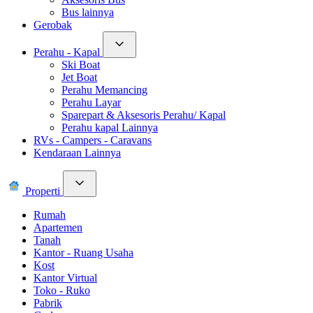
Bus lainnya
Gerobak
Perahu - Kapal
Ski Boat
Jet Boat
Perahu Memancing
Perahu Layar
Sparepart & Aksesoris Perahu/ Kapal
Perahu kapal Lainnya
RVs - Campers - Caravans
Kendaraan Lainnya
Properti
Rumah
Apartemen
Tanah
Kantor - Ruang Usaha
Kost
Kantor Virtual
Toko - Ruko
Pabrik