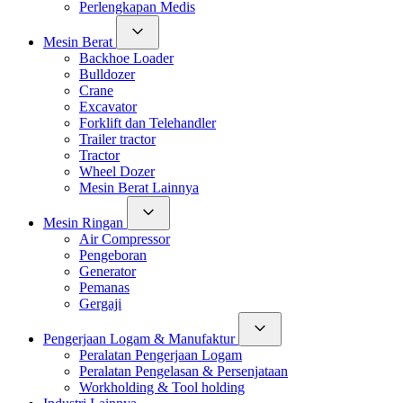
Perlengkapan Medis
Mesin Berat
Backhoe Loader
Bulldozer
Crane
Excavator
Forklift dan Telehandler
Trailer tractor
Tractor
Wheel Dozer
Mesin Berat Lainnya
Mesin Ringan
Air Compressor
Pengeboran
Generator
Pemanas
Gergaji
Pengerjaan Logam & Manufaktur
Peralatan Pengerjaan Logam
Peralatan Pengelasan & Persenjataan
Workholding & Tool holding