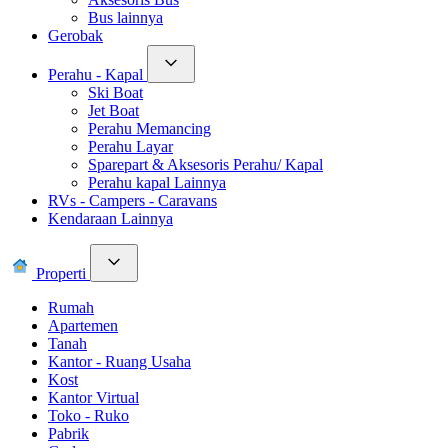
Bus lainnya
Gerobak
Perahu - Kapal
Ski Boat
Jet Boat
Perahu Memancing
Perahu Layar
Sparepart & Aksesoris Perahu/ Kapal
Perahu kapal Lainnya
RVs - Campers - Caravans
Kendaraan Lainnya
Properti
Rumah
Apartemen
Tanah
Kantor - Ruang Usaha
Kost
Kantor Virtual
Toko - Ruko
Pabrik