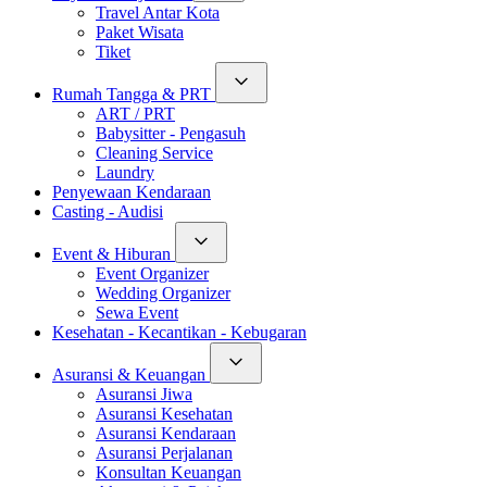
Travel Antar Kota
Paket Wisata
Tiket
Rumah Tangga & PRT
ART / PRT
Babysitter - Pengasuh
Cleaning Service
Laundry
Penyewaan Kendaraan
Casting - Audisi
Event & Hiburan
Event Organizer
Wedding Organizer
Sewa Event
Kesehatan - Kecantikan - Kebugaran
Asuransi & Keuangan
Asuransi Jiwa
Asuransi Kesehatan
Asuransi Kendaraan
Asuransi Perjalanan
Konsultan Keuangan