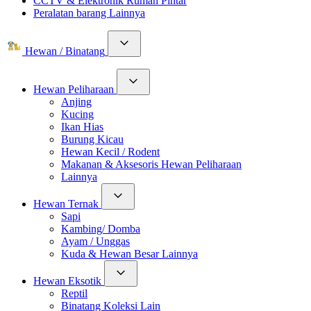
CCTV & Elektronik Rumah Pintar
Peralatan barang Lainnya
Hewan / Binatang
Hewan Peliharaan
Anjing
Kucing
Ikan Hias
Burung Kicau
Hewan Kecil / Rodent
Makanan & Aksesoris Hewan Peliharaan
Lainnya
Hewan Ternak
Sapi
Kambing/ Domba
Ayam / Unggas
Kuda & Hewan Besar Lainnya
Hewan Eksotik
Reptil
Binatang Koleksi Lain