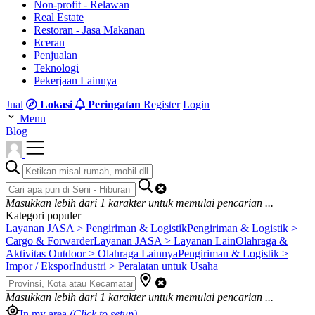
Non-profit - Relawan
Real Estate
Restoran - Jasa Makanan
Eceran
Penjualan
Teknologi
Pekerjaan Lainnya
Jual
Lokasi
Peringatan
Register
Login
Menu
Blog
Masukkan lebih dari
1
karakter untuk memulai pencarian ...
Kategori populer
Layanan JASA > Pengiriman & Logistik
Pengiriman & Logistik >
Cargo & Forwarder
Layanan JASA > Layanan Lain
Olahraga &
Aktivitas Outdoor > Olahraga Lainnya
Pengiriman & Logistik >
Impor / Ekspor
Industri > Peralatan untuk Usaha
Masukkan lebih dari
1
karakter untuk memulai pencarian ...
In my area
(Click to setup)