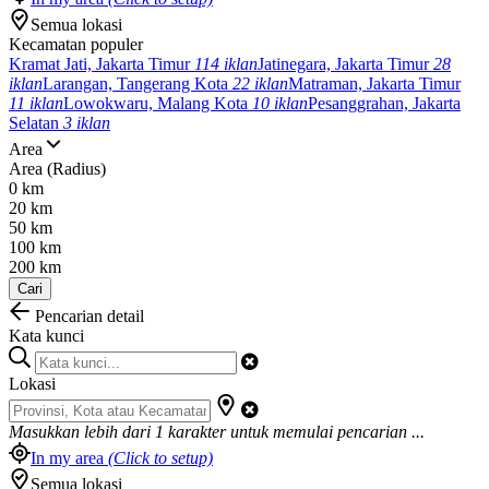
Semua lokasi
Kecamatan populer
Kramat Jati, Jakarta Timur
114 iklan
Jatinegara, Jakarta Timur
28
iklan
Larangan, Tangerang Kota
22 iklan
Matraman, Jakarta Timur
11 iklan
Lowokwaru, Malang Kota
10 iklan
Pesanggrahan, Jakarta
Selatan
3 iklan
Area
Area (Radius)
0 km
20 km
50 km
100 km
200 km
Cari
Pencarian detail
Kata kunci
Lokasi
Masukkan lebih dari
1
karakter untuk memulai pencarian ...
In my area
(Click to setup)
Semua lokasi