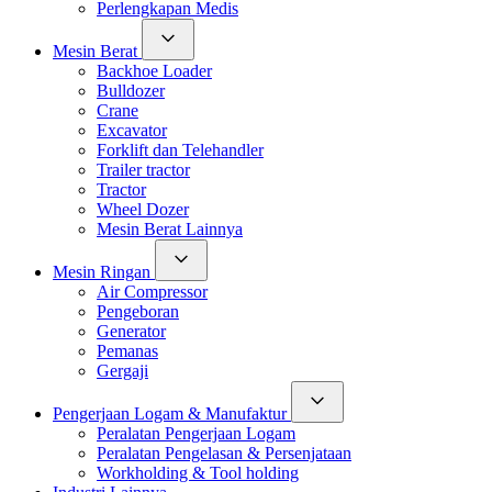
Perlengkapan Medis
Mesin Berat
Backhoe Loader
Bulldozer
Crane
Excavator
Forklift dan Telehandler
Trailer tractor
Tractor
Wheel Dozer
Mesin Berat Lainnya
Mesin Ringan
Air Compressor
Pengeboran
Generator
Pemanas
Gergaji
Pengerjaan Logam & Manufaktur
Peralatan Pengerjaan Logam
Peralatan Pengelasan & Persenjataan
Workholding & Tool holding