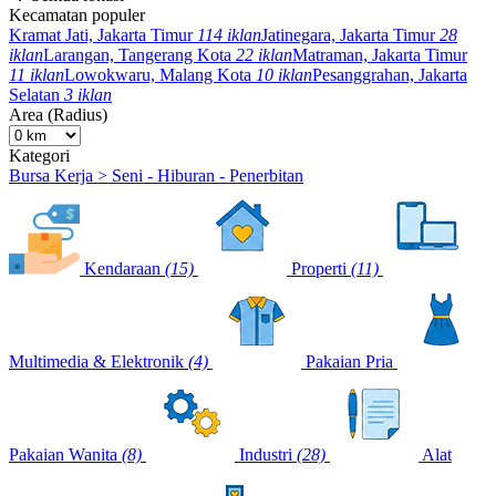
Kecamatan populer
Kramat Jati, Jakarta Timur
114 iklan
Jatinegara, Jakarta Timur
28
iklan
Larangan, Tangerang Kota
22 iklan
Matraman, Jakarta Timur
11 iklan
Lowokwaru, Malang Kota
10 iklan
Pesanggrahan, Jakarta
Selatan
3 iklan
Area (Radius)
Kategori
Bursa Kerja > Seni - Hiburan - Penerbitan
Kendaraan
(15)
Properti
(11)
Multimedia & Elektronik
(4)
Pakaian Pria
Pakaian Wanita
(8)
Industri
(28)
Alat