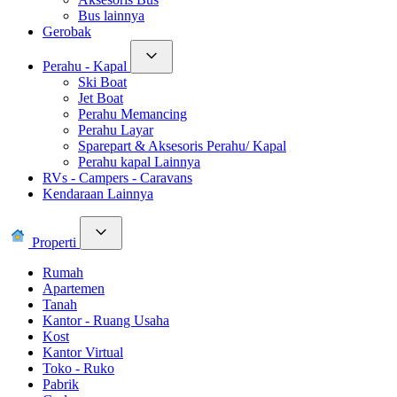
Bus lainnya
Gerobak
Perahu - Kapal
Ski Boat
Jet Boat
Perahu Memancing
Perahu Layar
Sparepart & Aksesoris Perahu/ Kapal
Perahu kapal Lainnya
RVs - Campers - Caravans
Kendaraan Lainnya
Properti
Rumah
Apartemen
Tanah
Kantor - Ruang Usaha
Kost
Kantor Virtual
Toko - Ruko
Pabrik