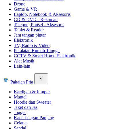
Drone
Game & VR
Laptop, Notebook & Aksesoris
CD & DVD - Rekaman
Telepon, Ponsel - Aksesoris
Tablet & Reader
Jam tangan pintar
Elektronik
TV, Radio & Video
Peralatan Rumah Tangga
CCTV & Smart Home Elektronik
Alat Musik
Lain-lain
Pakaian Pria
Kardigan & Jumper
Mantel
Hoodie dan Sweater
Jaket dan Jas
Jogger
Kaos Lengan Panjang
Celana
Sandal