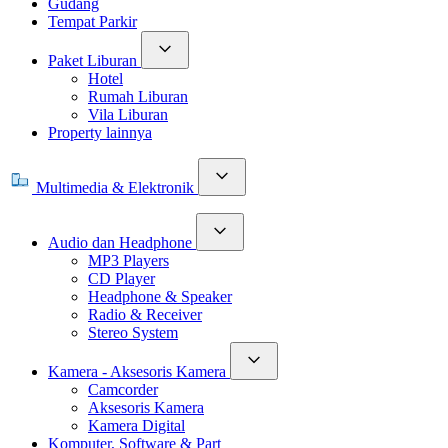
Gudang
Tempat Parkir
Paket Liburan
Hotel
Rumah Liburan
Vila Liburan
Property lainnya
Multimedia & Elektronik
Audio dan Headphone
MP3 Players
CD Player
Headphone & Speaker
Radio & Receiver
Stereo System
Kamera - Aksesoris Kamera
Camcorder
Aksesoris Kamera
Kamera Digital
Komputer, Software & Part