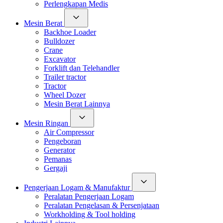
Perlengkapan Medis
Mesin Berat
Backhoe Loader
Bulldozer
Crane
Excavator
Forklift dan Telehandler
Trailer tractor
Tractor
Wheel Dozer
Mesin Berat Lainnya
Mesin Ringan
Air Compressor
Pengeboran
Generator
Pemanas
Gergaji
Pengerjaan Logam & Manufaktur
Peralatan Pengerjaan Logam
Peralatan Pengelasan & Persenjataan
Workholding & Tool holding