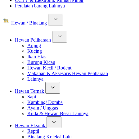
CCTV & Elektronik Rumah Pintar
Peralatan barang Lainnya
Hewan / Binatang
Hewan Peliharaan
Anjing
Kucing
Ikan Hias
Burung Kicau
Hewan Kecil / Rodent
Makanan & Aksesoris Hewan Peliharaan
Lainnya
Hewan Ternak
Sapi
Kambing/ Domba
Ayam / Unggas
Kuda & Hewan Besar Lainnya
Hewan Eksotik
Reptil
Binatang Koleksi Lain