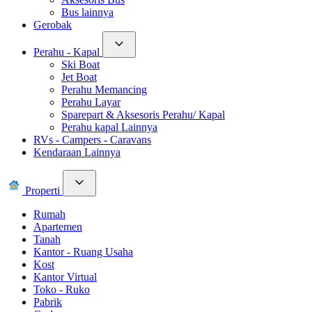
Bus lainnya
Gerobak
Perahu - Kapal
Ski Boat
Jet Boat
Perahu Memancing
Perahu Layar
Sparepart & Aksesoris Perahu/ Kapal
Perahu kapal Lainnya
RVs - Campers - Caravans
Kendaraan Lainnya
Properti
Rumah
Apartemen
Tanah
Kantor - Ruang Usaha
Kost
Kantor Virtual
Toko - Ruko
Pabrik