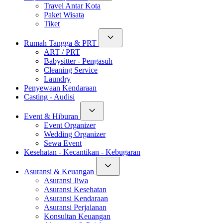
Travel Antar Kota
Paket Wisata
Tiket
Rumah Tangga & PRT
ART / PRT
Babysitter - Pengasuh
Cleaning Service
Laundry
Penyewaan Kendaraan
Casting - Audisi
Event & Hiburan
Event Organizer
Wedding Organizer
Sewa Event
Kesehatan - Kecantikan - Kebugaran
Asuransi & Keuangan
Asuransi Jiwa
Asuransi Kesehatan
Asuransi Kendaraan
Asuransi Perjalanan
Konsultan Keuangan