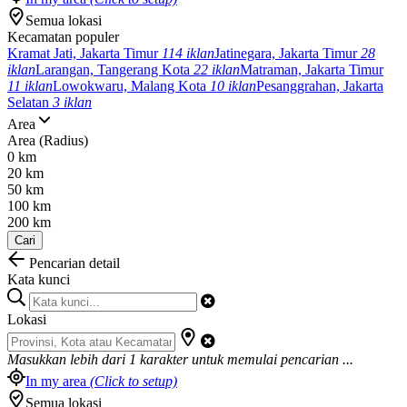
Semua lokasi
Kecamatan populer
Kramat Jati, Jakarta Timur
114 iklan
Jatinegara, Jakarta Timur
28
iklan
Larangan, Tangerang Kota
22 iklan
Matraman, Jakarta Timur
11 iklan
Lowokwaru, Malang Kota
10 iklan
Pesanggrahan, Jakarta
Selatan
3 iklan
Area
Area (Radius)
0 km
20 km
50 km
100 km
200 km
Cari
Pencarian detail
Kata kunci
Lokasi
Masukkan lebih dari
1
karakter untuk memulai pencarian ...
In my area
(Click to setup)
Semua lokasi