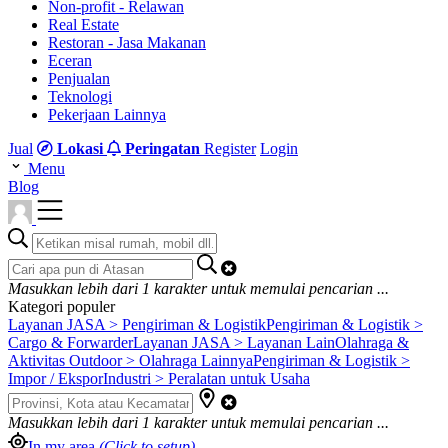
Non-profit - Relawan
Real Estate
Restoran - Jasa Makanan
Eceran
Penjualan
Teknologi
Pekerjaan Lainnya
Jual
Lokasi
Peringatan
Register
Login
Menu
Blog
Masukkan lebih dari
1
karakter untuk memulai pencarian ...
Kategori populer
Layanan JASA > Pengiriman & Logistik
Pengiriman & Logistik >
Cargo & Forwarder
Layanan JASA > Layanan Lain
Olahraga &
Aktivitas Outdoor > Olahraga Lainnya
Pengiriman & Logistik >
Impor / Ekspor
Industri > Peralatan untuk Usaha
Masukkan lebih dari
1
karakter untuk memulai pencarian ...
In my area
(Click to setup)