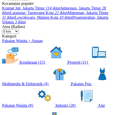
Kecamatan populer
Kramat Jati, Jakarta Timur
114 iklan
Jatinegara, Jakarta Timur
28
iklan
Larangan, Tangerang Kota
22 iklan
Matraman, Jakarta Timur
11 iklan
Lowokwaru, Malang Kota
10 iklan
Pesanggrahan, Jakarta
Selatan
3 iklan
Area (Radius)
Kategori
Pakaian Wanita > Atasan
Kendaraan
(15)
Properti
(11)
Multimedia & Elektronik
(4)
Pakaian Pria
Pakaian Wanita
(8)
Industri
(28)
Alat