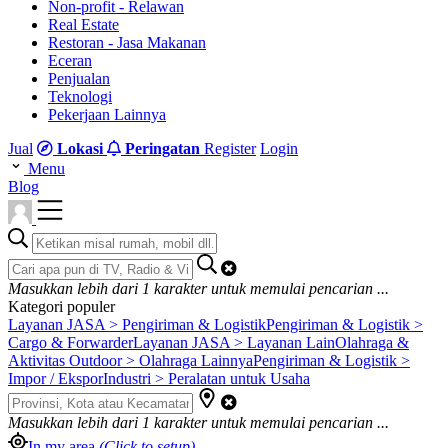
Non-profit - Relawan
Real Estate
Restoran - Jasa Makanan
Eceran
Penjualan
Teknologi
Pekerjaan Lainnya
Jual
Lokasi
Peringatan
Register
Login
Menu
Blog
Masukkan lebih dari
1
karakter untuk memulai pencarian ...
Kategori populer
Layanan JASA > Pengiriman & Logistik
Pengiriman & Logistik >
Cargo & Forwarder
Layanan JASA > Layanan Lain
Olahraga &
Aktivitas Outdoor > Olahraga Lainnya
Pengiriman & Logistik >
Impor / Ekspor
Industri > Peralatan untuk Usaha
Masukkan lebih dari
1
karakter untuk memulai pencarian ...
In my area
(Click to setup)