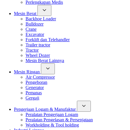
Perlengkapan Medis
Mesin Berat
Backhoe Loader
Bulldozer
Crane
Excavator
Forklift dan Telehandler
Trailer tractor
Tractor
Wheel Dozer
Mesin Berat Lainnya
Mesin Ringan
Air Compressor
Pengeboran
Generator
Pemanas
Gergaji
Pengerjaan Logam & Manufaktur
Peralatan Pengerjaan Logam
Peralatan Pengelasan & Persenjataan
Workholding & Tool holding