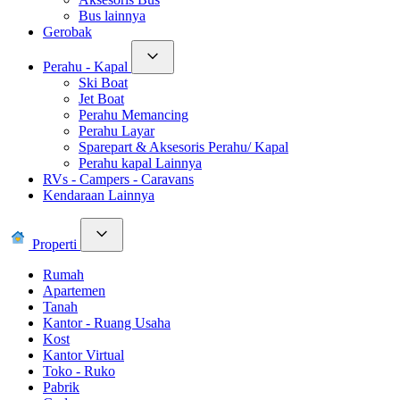
Bus lainnya
Gerobak
Perahu - Kapal
Ski Boat
Jet Boat
Perahu Memancing
Perahu Layar
Sparepart & Aksesoris Perahu/ Kapal
Perahu kapal Lainnya
RVs - Campers - Caravans
Kendaraan Lainnya
Properti
Rumah
Apartemen
Tanah
Kantor - Ruang Usaha
Kost
Kantor Virtual
Toko - Ruko
Pabrik