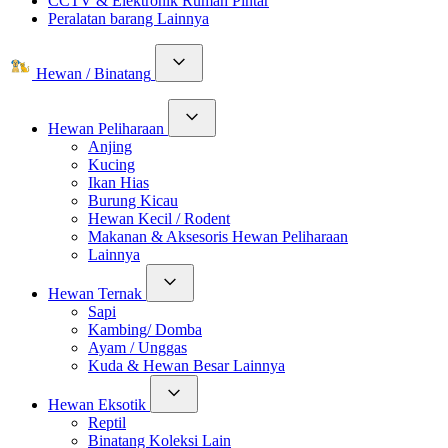
CCTV & Elektronik Rumah Pintar
Peralatan barang Lainnya
Hewan / Binatang
Hewan Peliharaan
Anjing
Kucing
Ikan Hias
Burung Kicau
Hewan Kecil / Rodent
Makanan & Aksesoris Hewan Peliharaan
Lainnya
Hewan Ternak
Sapi
Kambing/ Domba
Ayam / Unggas
Kuda & Hewan Besar Lainnya
Hewan Eksotik
Reptil
Binatang Koleksi Lain