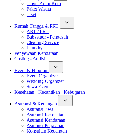
Travel Antar Kota
Paket Wisata
Tiket
Rumah Tangga & PRT
ART / PRT
Babysitter - Pengasuh
Cleaning Service
Laundry
Penyewaan Kendaraan
Casting - Audisi
Event & Hiburan
Event Organizer
Wedding Organizer
Sewa Event
Kesehatan - Kecantikan - Kebugaran
Asuransi & Keuangan
Asuransi Jiwa
Asuransi Kesehatan
Asuransi Kendaraan
Asuransi Perjalanan
Konsultan Keuangan