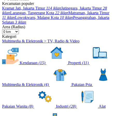
Kecamatan populer
Kramat Jati, Jakarta Timur
114 iklan
Jatinegara, Jakarta Timur
28
iklan
Larangan, Tangerang Kota
22 iklan
Matraman, Jakarta Timur
11 iklan
Lowokwaru, Malang Kota
10 iklan
Pesanggrahan, Jakarta
Selatan
3 iklan
Area (Radius)
Kategori
Multimedia & Elektronik > TV, Radio & Video
Kendaraan
(15)
Properti
(11)
Multimedia & Elektronik
(4)
Pakaian Pria
Pakaian Wanita
(8)
Industri
(28)
Alat