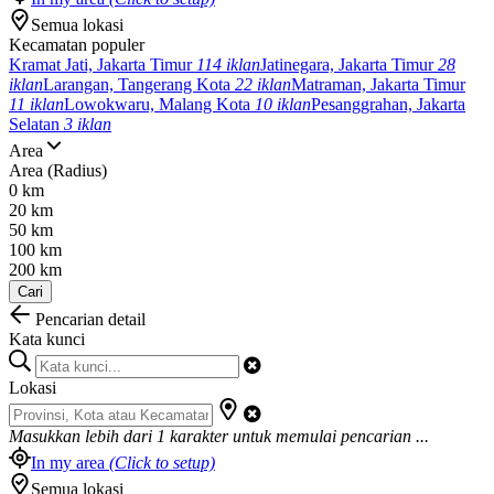
Semua lokasi
Kecamatan populer
Kramat Jati, Jakarta Timur
114 iklan
Jatinegara, Jakarta Timur
28
iklan
Larangan, Tangerang Kota
22 iklan
Matraman, Jakarta Timur
11 iklan
Lowokwaru, Malang Kota
10 iklan
Pesanggrahan, Jakarta
Selatan
3 iklan
Area
Area (Radius)
0 km
20 km
50 km
100 km
200 km
Cari
Pencarian detail
Kata kunci
Lokasi
Masukkan lebih dari
1
karakter untuk memulai pencarian ...
In my area
(Click to setup)
Semua lokasi