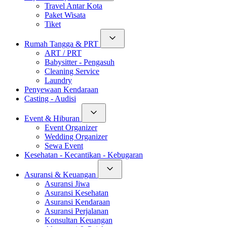
Travel Antar Kota
Paket Wisata
Tiket
Rumah Tangga & PRT
ART / PRT
Babysitter - Pengasuh
Cleaning Service
Laundry
Penyewaan Kendaraan
Casting - Audisi
Event & Hiburan
Event Organizer
Wedding Organizer
Sewa Event
Kesehatan - Kecantikan - Kebugaran
Asuransi & Keuangan
Asuransi Jiwa
Asuransi Kesehatan
Asuransi Kendaraan
Asuransi Perjalanan
Konsultan Keuangan