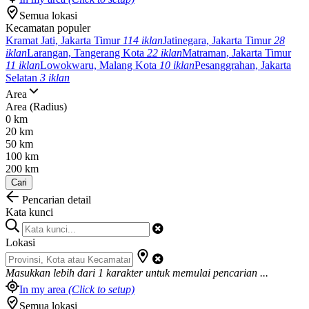
Semua lokasi
Kecamatan populer
Kramat Jati, Jakarta Timur
114 iklan
Jatinegara, Jakarta Timur
28
iklan
Larangan, Tangerang Kota
22 iklan
Matraman, Jakarta Timur
11 iklan
Lowokwaru, Malang Kota
10 iklan
Pesanggrahan, Jakarta
Selatan
3 iklan
Area
Area (Radius)
0 km
20 km
50 km
100 km
200 km
Cari
Pencarian detail
Kata kunci
Lokasi
Masukkan lebih dari
1
karakter untuk memulai pencarian ...
In my area
(Click to setup)
Semua lokasi