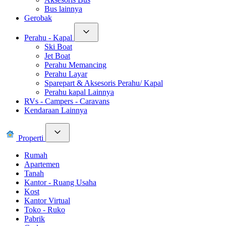
Bus lainnya
Gerobak
Perahu - Kapal
Ski Boat
Jet Boat
Perahu Memancing
Perahu Layar
Sparepart & Aksesoris Perahu/ Kapal
Perahu kapal Lainnya
RVs - Campers - Caravans
Kendaraan Lainnya
Properti
Rumah
Apartemen
Tanah
Kantor - Ruang Usaha
Kost
Kantor Virtual
Toko - Ruko
Pabrik