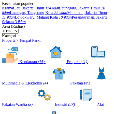
Kecamatan populer
Kramat Jati, Jakarta Timur
114 iklan
Jatinegara, Jakarta Timur
28
iklan
Larangan, Tangerang Kota
22 iklan
Matraman, Jakarta Timur
11 iklan
Lowokwaru, Malang Kota
10 iklan
Pesanggrahan, Jakarta
Selatan
3 iklan
Area (Radius)
Kategori
Properti > Tempat Parkir
Kendaraan
(15)
Properti
(11)
Multimedia & Elektronik
(4)
Pakaian Pria
Pakaian Wanita
(8)
Industri
(28)
Alat