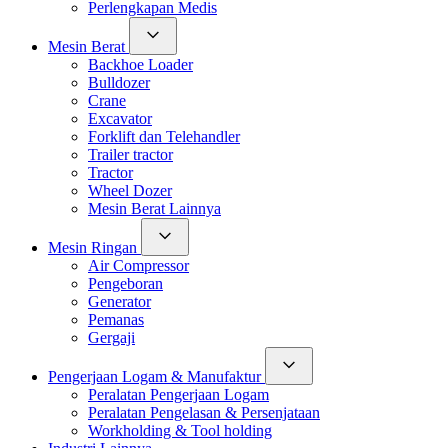
Perlengkapan Medis
Mesin Berat
Backhoe Loader
Bulldozer
Crane
Excavator
Forklift dan Telehandler
Trailer tractor
Tractor
Wheel Dozer
Mesin Berat Lainnya
Mesin Ringan
Air Compressor
Pengeboran
Generator
Pemanas
Gergaji
Pengerjaan Logam & Manufaktur
Peralatan Pengerjaan Logam
Peralatan Pengelasan & Persenjataan
Workholding & Tool holding