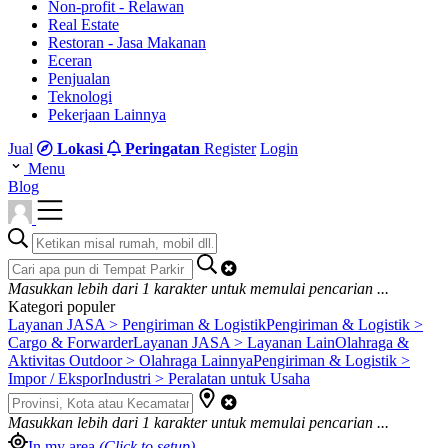
Non-profit - Relawan
Real Estate
Restoran - Jasa Makanan
Eceran
Penjualan
Teknologi
Pekerjaan Lainnya
Jual
Lokasi
Peringatan
Register
Login
Menu
Blog
Masukkan lebih dari
1
karakter untuk memulai pencarian ...
Kategori populer
Layanan JASA > Pengiriman & Logistik
Pengiriman & Logistik >
Cargo & Forwarder
Layanan JASA > Layanan Lain
Olahraga &
Aktivitas Outdoor > Olahraga Lainnya
Pengiriman & Logistik >
Impor / Ekspor
Industri > Peralatan untuk Usaha
Masukkan lebih dari
1
karakter untuk memulai pencarian ...
In my area
(Click to setup)