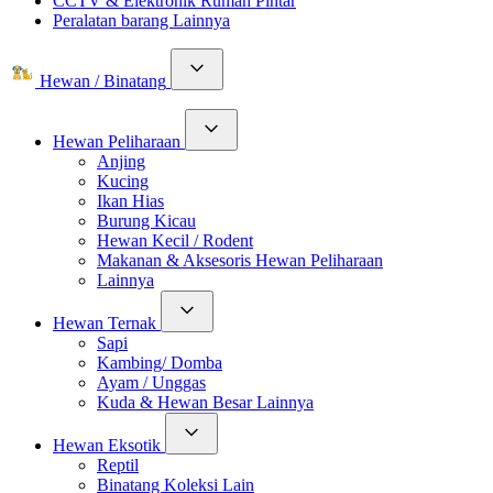
CCTV & Elektronik Rumah Pintar
Peralatan barang Lainnya
Hewan / Binatang
Hewan Peliharaan
Anjing
Kucing
Ikan Hias
Burung Kicau
Hewan Kecil / Rodent
Makanan & Aksesoris Hewan Peliharaan
Lainnya
Hewan Ternak
Sapi
Kambing/ Domba
Ayam / Unggas
Kuda & Hewan Besar Lainnya
Hewan Eksotik
Reptil
Binatang Koleksi Lain