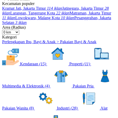
Kecamatan populer
Kramat Jati, Jakarta Timur
114 iklan
Jatinegara, Jakarta Timur
28
iklan
Larangan, Tangerang Kota
22 iklan
Matraman, Jakarta Timur
11 iklan
Lowokwaru, Malang Kota
10 iklan
Pesanggrahan, Jakarta
Selatan
3 iklan
Area (Radius)
Kategori
Perlengkapan Ibu, Bayi & Anak > Pakaian Bayi & Anak
Kendaraan
(15)
Properti
(11)
Multimedia & Elektronik
(4)
Pakaian Pria
Pakaian Wanita
(8)
Industri
(28)
Alat