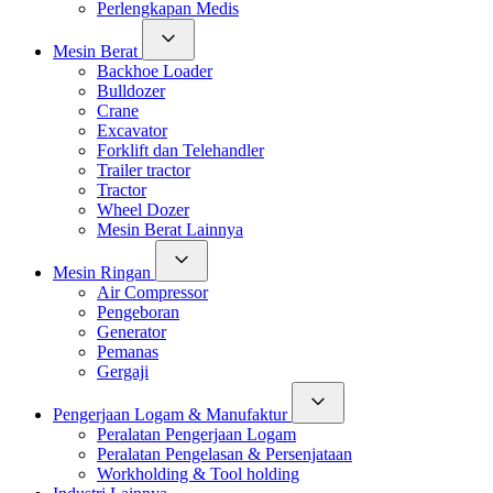
Perlengkapan Medis
Mesin Berat
Backhoe Loader
Bulldozer
Crane
Excavator
Forklift dan Telehandler
Trailer tractor
Tractor
Wheel Dozer
Mesin Berat Lainnya
Mesin Ringan
Air Compressor
Pengeboran
Generator
Pemanas
Gergaji
Pengerjaan Logam & Manufaktur
Peralatan Pengerjaan Logam
Peralatan Pengelasan & Persenjataan
Workholding & Tool holding