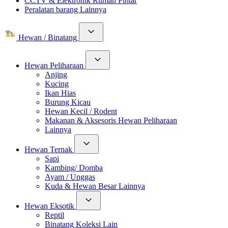
CCTV & Elektronik Rumah Pintar
Peralatan barang Lainnya
Hewan / Binatang
Hewan Peliharaan
Anjing
Kucing
Ikan Hias
Burung Kicau
Hewan Kecil / Rodent
Makanan & Aksesoris Hewan Peliharaan
Lainnya
Hewan Ternak
Sapi
Kambing/ Domba
Ayam / Unggas
Kuda & Hewan Besar Lainnya
Hewan Eksotik
Reptil
Binatang Koleksi Lain