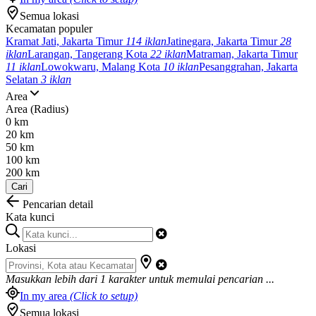
Semua lokasi
Kecamatan populer
Kramat Jati, Jakarta Timur
114 iklan
Jatinegara, Jakarta Timur
28
iklan
Larangan, Tangerang Kota
22 iklan
Matraman, Jakarta Timur
11 iklan
Lowokwaru, Malang Kota
10 iklan
Pesanggrahan, Jakarta
Selatan
3 iklan
Area
Area (Radius)
0 km
20 km
50 km
100 km
200 km
Cari
Pencarian detail
Kata kunci
Lokasi
Masukkan lebih dari
1
karakter untuk memulai pencarian ...
In my area
(Click to setup)
Semua lokasi