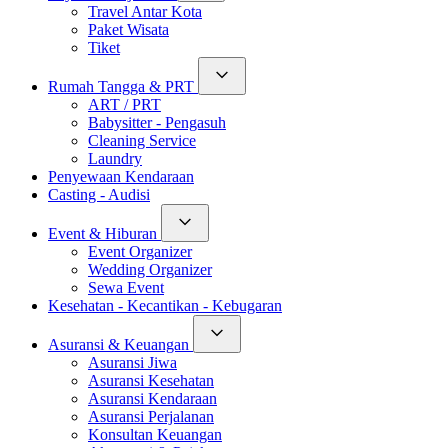
Travel Antar Kota
Paket Wisata
Tiket
Rumah Tangga & PRT
ART / PRT
Babysitter - Pengasuh
Cleaning Service
Laundry
Penyewaan Kendaraan
Casting - Audisi
Event & Hiburan
Event Organizer
Wedding Organizer
Sewa Event
Kesehatan - Kecantikan - Kebugaran
Asuransi & Keuangan
Asuransi Jiwa
Asuransi Kesehatan
Asuransi Kendaraan
Asuransi Perjalanan
Konsultan Keuangan