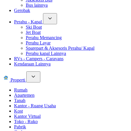
Bus lainnya
Gerobak
Perahu - Kapal
Ski Boat
Jet Boat
Perahu Memancing
Perahu Layar
Sparepart & Aksesoris Perahu/ Kapal
Perahu kapal Lainnya
RVs - Campers - Caravans
Kendaraan Lainnya
Properti
Rumah
Apartemen
Tanah
Kantor - Ruang Usaha
Kost
Kantor Virtual
Toko - Ruko
Pabrik