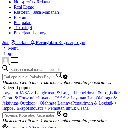
Non-profit - Relawan
Real Estate
Restoran - Jasa Makanan
Eceran
Penjualan
Teknologi
Pekerjaan Lainnya
Jual
Lokasi
Peringatan
Register
Login
Menu
Blog
Masukkan lebih dari
1
karakter untuk memulai pencarian ...
Kategori populer
Layanan JASA > Pengiriman & Logistik
Pengiriman & Logistik >
Cargo & Forwarder
Layanan JASA > Layanan Lain
Olahraga &
Aktivitas Outdoor > Olahraga Lainnya
Pengiriman & Logistik >
Impor / Ekspor
Industri > Peralatan untuk Usaha
Masukkan lebih dari
1
karakter untuk memulai pencarian ...
In my area
(Click to setup)