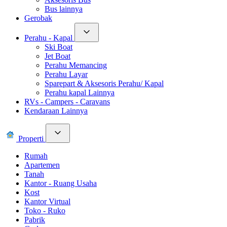
Bus lainnya
Gerobak
Perahu - Kapal
Ski Boat
Jet Boat
Perahu Memancing
Perahu Layar
Sparepart & Aksesoris Perahu/ Kapal
Perahu kapal Lainnya
RVs - Campers - Caravans
Kendaraan Lainnya
Properti
Rumah
Apartemen
Tanah
Kantor - Ruang Usaha
Kost
Kantor Virtual
Toko - Ruko
Pabrik