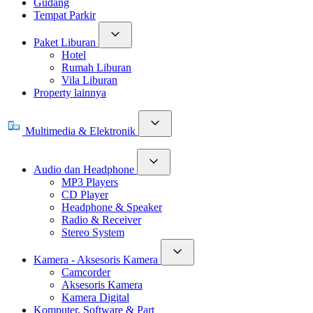
Gudang
Tempat Parkir
Paket Liburan
Hotel
Rumah Liburan
Vila Liburan
Property lainnya
Multimedia & Elektronik
Audio dan Headphone
MP3 Players
CD Player
Headphone & Speaker
Radio & Receiver
Stereo System
Kamera - Aksesoris Kamera
Camcorder
Aksesoris Kamera
Kamera Digital
Komputer, Software & Part