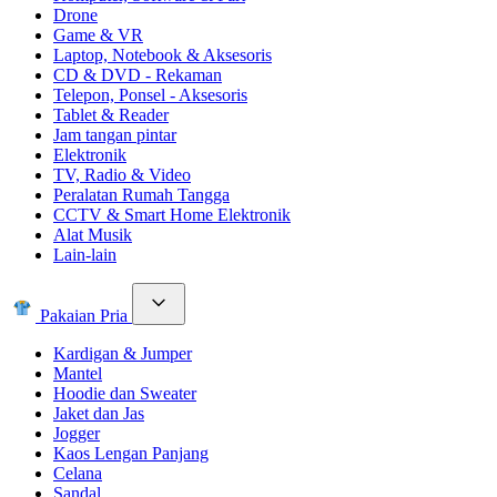
Drone
Game & VR
Laptop, Notebook & Aksesoris
CD & DVD - Rekaman
Telepon, Ponsel - Aksesoris
Tablet & Reader
Jam tangan pintar
Elektronik
TV, Radio & Video
Peralatan Rumah Tangga
CCTV & Smart Home Elektronik
Alat Musik
Lain-lain
Pakaian Pria
Kardigan & Jumper
Mantel
Hoodie dan Sweater
Jaket dan Jas
Jogger
Kaos Lengan Panjang
Celana
Sandal