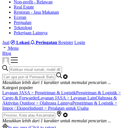
Non-profit - Relawan
Real Estate
Restoran - Jasa Makanan
Eceran
Penjualan
Teknologi
Pekerjaan Lainnya
Jual
Lokasi
Peringatan
Register
Login
Menu
Blog
Masukkan lebih dari
1
karakter untuk memulai pencarian ...
Kategori populer
Layanan JASA > Pengiriman & Logistik
Pengiriman & Logistik >
Cargo & Forwarder
Layanan JASA > Layanan Lain
Olahraga &
Aktivitas Outdoor > Olahraga Lainnya
Pengiriman & Logistik >
Impor / Ekspor
Industri > Peralatan untuk Usaha
Masukkan lebih dari
1
karakter untuk memulai pencarian ...
In my area
(Click to setup)