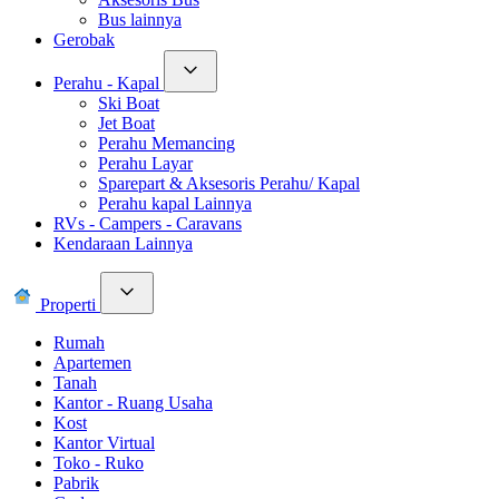
Bus lainnya
Gerobak
Perahu - Kapal
Ski Boat
Jet Boat
Perahu Memancing
Perahu Layar
Sparepart & Aksesoris Perahu/ Kapal
Perahu kapal Lainnya
RVs - Campers - Caravans
Kendaraan Lainnya
Properti
Rumah
Apartemen
Tanah
Kantor - Ruang Usaha
Kost
Kantor Virtual
Toko - Ruko
Pabrik