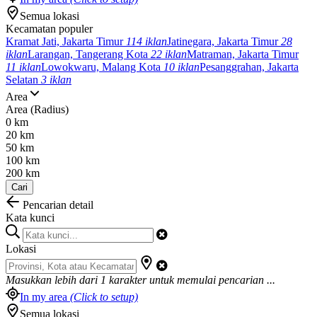
Semua lokasi
Kecamatan populer
Kramat Jati, Jakarta Timur
114 iklan
Jatinegara, Jakarta Timur
28
iklan
Larangan, Tangerang Kota
22 iklan
Matraman, Jakarta Timur
11 iklan
Lowokwaru, Malang Kota
10 iklan
Pesanggrahan, Jakarta
Selatan
3 iklan
Area
Area (Radius)
0 km
20 km
50 km
100 km
200 km
Cari
Pencarian detail
Kata kunci
Lokasi
Masukkan lebih dari
1
karakter untuk memulai pencarian ...
In my area
(Click to setup)
Semua lokasi