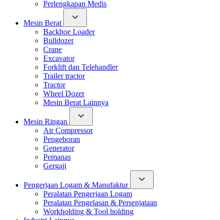
Perlengkapan Medis
Mesin Berat
Backhoe Loader
Bulldozer
Crane
Excavator
Forklift dan Telehandler
Trailer tractor
Tractor
Wheel Dozer
Mesin Berat Lainnya
Mesin Ringan
Air Compressor
Pengeboran
Generator
Pemanas
Gergaji
Pengerjaan Logam & Manufaktur
Peralatan Pengerjaan Logam
Peralatan Pengelasan & Persenjataan
Workholding & Tool holding