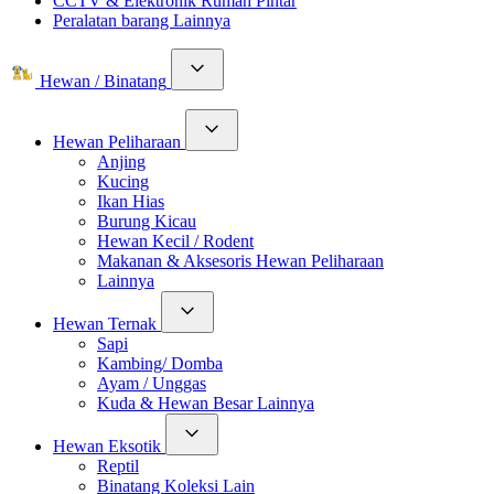
CCTV & Elektronik Rumah Pintar
Peralatan barang Lainnya
Hewan / Binatang
Hewan Peliharaan
Anjing
Kucing
Ikan Hias
Burung Kicau
Hewan Kecil / Rodent
Makanan & Aksesoris Hewan Peliharaan
Lainnya
Hewan Ternak
Sapi
Kambing/ Domba
Ayam / Unggas
Kuda & Hewan Besar Lainnya
Hewan Eksotik
Reptil
Binatang Koleksi Lain