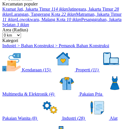
Kecamatan populer
Kramat Jati, Jakarta Timur
114 iklan
Jatinegara, Jakarta Timur
28
iklan
Larangan, Tangerang Kota
22 iklan
Matraman, Jakarta Timur
11 iklan
Lowokwaru, Malang Kota
10 iklan
Pesanggrahan, Jakarta
Selatan
3 iklan
Area (Radius)
Kategori
Industri > Bahan Konstruksi > Pemasok Bahan Konstruksi
Kendaraan
(15)
Properti
(11)
Multimedia & Elektronik
(4)
Pakaian Pria
Pakaian Wanita
(8)
Industri
(28)
Alat