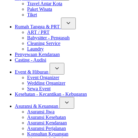
Travel Antar Kota
Paket Wisata
Tiket
Rumah Tangga & PRT
ART / PRT
Babysitter - Pengasuh
Cleaning Service
Laundry
Penyewaan Kendaraan
Casting - Audisi
Event & Hiburan
Event Organizer
Wedding Organizer
Sewa Event
Kesehatan - Kecantikan - Kebugaran
Asuransi & Keuangan
Asuransi Jiwa
Asuransi Kesehatan
Asuransi Kendaraan
Asuransi Perjalanan
Konsultan Keuangan