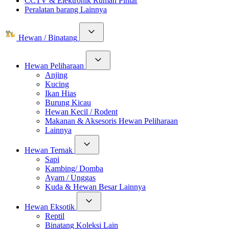
CCTV & Elektronik Rumah Pintar
Peralatan barang Lainnya
Hewan / Binatang
Hewan Peliharaan
Anjing
Kucing
Ikan Hias
Burung Kicau
Hewan Kecil / Rodent
Makanan & Aksesoris Hewan Peliharaan
Lainnya
Hewan Ternak
Sapi
Kambing/ Domba
Ayam / Unggas
Kuda & Hewan Besar Lainnya
Hewan Eksotik
Reptil
Binatang Koleksi Lain