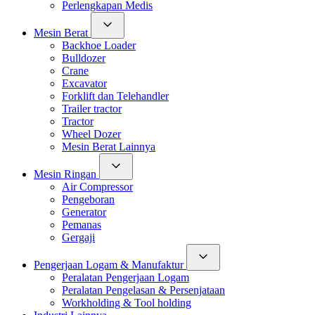
Perlengkapan Medis
Mesin Berat
Backhoe Loader
Bulldozer
Crane
Excavator
Forklift dan Telehandler
Trailer tractor
Tractor
Wheel Dozer
Mesin Berat Lainnya
Mesin Ringan
Air Compressor
Pengeboran
Generator
Pemanas
Gergaji
Pengerjaan Logam & Manufaktur
Peralatan Pengerjaan Logam
Peralatan Pengelasan & Persenjataan
Workholding & Tool holding