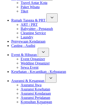
Travel Antar Kota
Paket Wisata
Tiket
Rumah Tangga & PRT
ART / PRT
Babysitter - Pengasuh
Cleaning Service
Laundry
Penyewaan Kendaraan
Casting - Audisi
Event & Hiburan
Event Organizer
Wedding Organizer
Sewa Event
Kesehatan - Kecantikan - Kebugaran
Asuransi & Keuangan
Asuransi Jiwa
Asuransi Kesehatan
Asuransi Kendaraan
Asuransi Perjalanan
Konsultan Keuangan