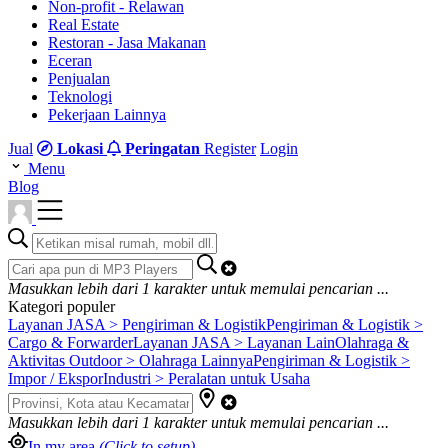
Non-profit - Relawan
Real Estate
Restoran - Jasa Makanan
Eceran
Penjualan
Teknologi
Pekerjaan Lainnya
Jual
Lokasi
Peringatan
Register
Login
Menu
Blog
Masukkan lebih dari
1
karakter untuk memulai pencarian ...
Kategori populer
Layanan JASA > Pengiriman & Logistik
Pengiriman & Logistik >
Cargo & Forwarder
Layanan JASA > Layanan Lain
Olahraga &
Aktivitas Outdoor > Olahraga Lainnya
Pengiriman & Logistik >
Impor / Ekspor
Industri > Peralatan untuk Usaha
Masukkan lebih dari
1
karakter untuk memulai pencarian ...
In my area
(Click to setup)