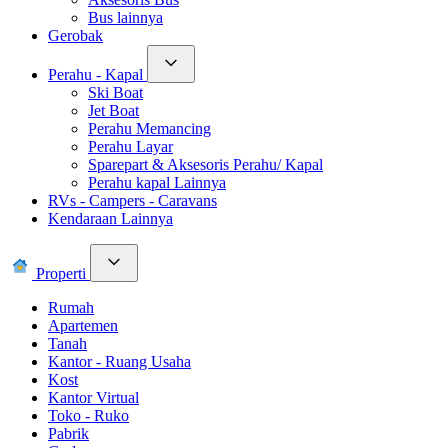
Bus lainnya
Gerobak
Perahu - Kapal
Ski Boat
Jet Boat
Perahu Memancing
Perahu Layar
Sparepart & Aksesoris Perahu/ Kapal
Perahu kapal Lainnya
RVs - Campers - Caravans
Kendaraan Lainnya
Properti
Rumah
Apartemen
Tanah
Kantor - Ruang Usaha
Kost
Kantor Virtual
Toko - Ruko
Pabrik