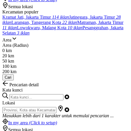
Semua lokasi
Kecamatan populer
Kramat Jati, Jakarta Timur
114 iklan
Jatinegara, Jakarta Timur
28
iklan
Larangan, Tangerang Kota
22 iklan
Matraman, Jakarta Timur
11 iklan
Lowokwaru, Malang Kota
10 iklan
Pesanggrahan, Jakarta
Selatan
3 iklan
Area
Area (Radius)
0 km
20 km
50 km
100 km
200 km
Cari
Pencarian detail
Kata kunci
Lokasi
Masukkan lebih dari
1
karakter untuk memulai pencarian ...
In my area
(Click to setup)
Semua lokasi