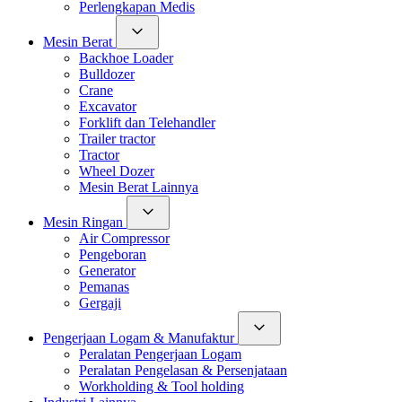
Perlengkapan Medis
Mesin Berat
Backhoe Loader
Bulldozer
Crane
Excavator
Forklift dan Telehandler
Trailer tractor
Tractor
Wheel Dozer
Mesin Berat Lainnya
Mesin Ringan
Air Compressor
Pengeboran
Generator
Pemanas
Gergaji
Pengerjaan Logam & Manufaktur
Peralatan Pengerjaan Logam
Peralatan Pengelasan & Persenjataan
Workholding & Tool holding