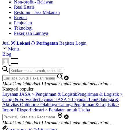
Non-profit - Relawan
Real Estate
Restoran - Jasa Makanan
Eceran
Penjualan
Teknologi
Pekerjaan Lainnya
Jual
Lokasi
Peringatan
Register
Login
Menu
Blog
Masukkan lebih dari
1
karakter untuk memulai pencarian ...
Kategori populer
Layanan JASA > Pengiriman & Logistik
Pengiriman & Logistik >
Cargo & Forwarder
Layanan JASA > Layanan Lain
Olahraga &
Aktivitas Outdoor > Olahraga Lainnya
Pengiriman & Logistik >
Impor / Ekspor
Industri > Peralatan untuk Usaha
Masukkan lebih dari
1
karakter untuk memulai pencarian ...
In my area
(Click to setup)