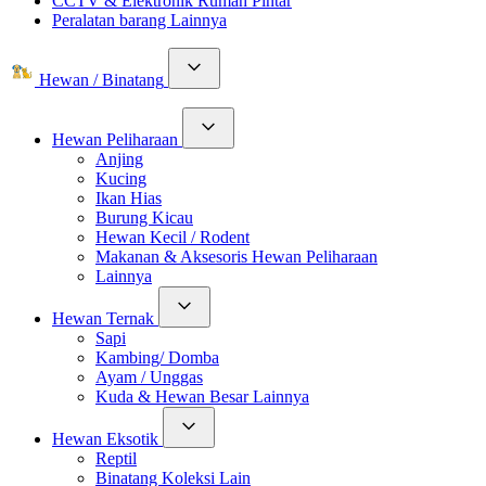
CCTV & Elektronik Rumah Pintar
Peralatan barang Lainnya
Hewan / Binatang
Hewan Peliharaan
Anjing
Kucing
Ikan Hias
Burung Kicau
Hewan Kecil / Rodent
Makanan & Aksesoris Hewan Peliharaan
Lainnya
Hewan Ternak
Sapi
Kambing/ Domba
Ayam / Unggas
Kuda & Hewan Besar Lainnya
Hewan Eksotik
Reptil
Binatang Koleksi Lain