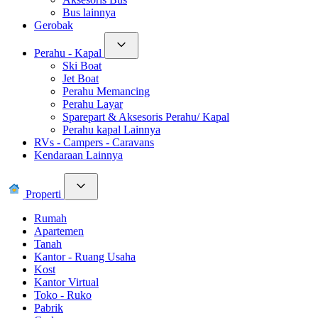
Bus lainnya
Gerobak
Perahu - Kapal
Ski Boat
Jet Boat
Perahu Memancing
Perahu Layar
Sparepart & Aksesoris Perahu/ Kapal
Perahu kapal Lainnya
RVs - Campers - Caravans
Kendaraan Lainnya
Properti
Rumah
Apartemen
Tanah
Kantor - Ruang Usaha
Kost
Kantor Virtual
Toko - Ruko
Pabrik