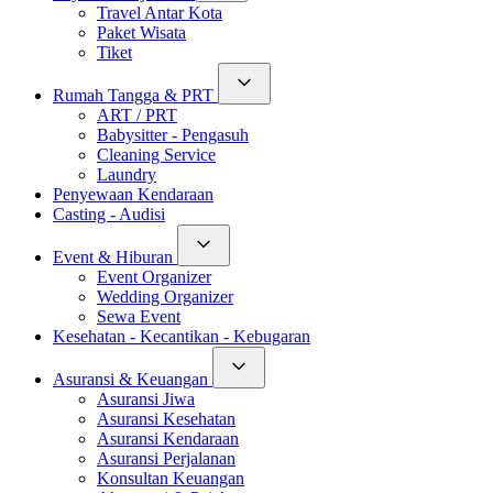
Travel Antar Kota
Paket Wisata
Tiket
Rumah Tangga & PRT
ART / PRT
Babysitter - Pengasuh
Cleaning Service
Laundry
Penyewaan Kendaraan
Casting - Audisi
Event & Hiburan
Event Organizer
Wedding Organizer
Sewa Event
Kesehatan - Kecantikan - Kebugaran
Asuransi & Keuangan
Asuransi Jiwa
Asuransi Kesehatan
Asuransi Kendaraan
Asuransi Perjalanan
Konsultan Keuangan