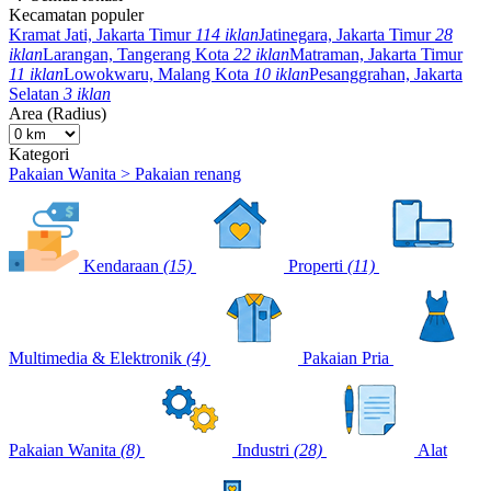
Kecamatan populer
Kramat Jati, Jakarta Timur
114 iklan
Jatinegara, Jakarta Timur
28
iklan
Larangan, Tangerang Kota
22 iklan
Matraman, Jakarta Timur
11 iklan
Lowokwaru, Malang Kota
10 iklan
Pesanggrahan, Jakarta
Selatan
3 iklan
Area (Radius)
Kategori
Pakaian Wanita > Pakaian renang
Kendaraan
(15)
Properti
(11)
Multimedia & Elektronik
(4)
Pakaian Pria
Pakaian Wanita
(8)
Industri
(28)
Alat