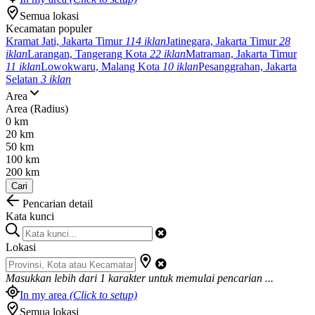
Semua lokasi
Kecamatan populer
Kramat Jati, Jakarta Timur
114 iklan
Jatinegara, Jakarta Timur
28
iklan
Larangan, Tangerang Kota
22 iklan
Matraman, Jakarta Timur
11 iklan
Lowokwaru, Malang Kota
10 iklan
Pesanggrahan, Jakarta
Selatan
3 iklan
Area
Area (Radius)
0 km
20 km
50 km
100 km
200 km
Cari
Pencarian detail
Kata kunci
Lokasi
Masukkan lebih dari
1
karakter untuk memulai pencarian ...
In my area
(Click to setup)
Semua lokasi