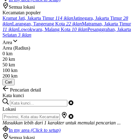
Semua lokasi
Kecamatan populer
Kramat Jati, Jakarta Timur
114 iklan
Jatinegara, Jakarta Timur
28
iklan
Larangan, Tangerang Kota
22 iklan
Matraman, Jakarta Timur
11 iklan
Lowokwaru, Malang Kota
10 iklan
Pesanggrahan, Jakarta
Selatan
3 iklan
Area
Area (Radius)
0 km
20 km
50 km
100 km
200 km
Cari
Pencarian detail
Kata kunci
Lokasi
Masukkan lebih dari
1
karakter untuk memulai pencarian ...
In my area
(Click to setup)
Semua lokasi