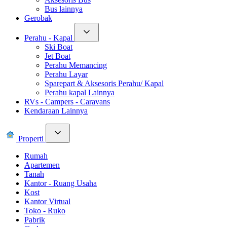
Bus lainnya
Gerobak
Perahu - Kapal
Ski Boat
Jet Boat
Perahu Memancing
Perahu Layar
Sparepart & Aksesoris Perahu/ Kapal
Perahu kapal Lainnya
RVs - Campers - Caravans
Kendaraan Lainnya
Properti
Rumah
Apartemen
Tanah
Kantor - Ruang Usaha
Kost
Kantor Virtual
Toko - Ruko
Pabrik