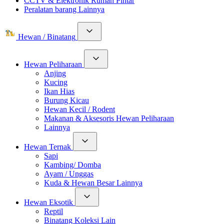
CCTV & Elektronik Rumah Pintar
Peralatan barang Lainnya
Hewan / Binatang
Hewan Peliharaan
Anjing
Kucing
Ikan Hias
Burung Kicau
Hewan Kecil / Rodent
Makanan & Aksesoris Hewan Peliharaan
Lainnya
Hewan Ternak
Sapi
Kambing/ Domba
Ayam / Unggas
Kuda & Hewan Besar Lainnya
Hewan Eksotik
Reptil
Binatang Koleksi Lain