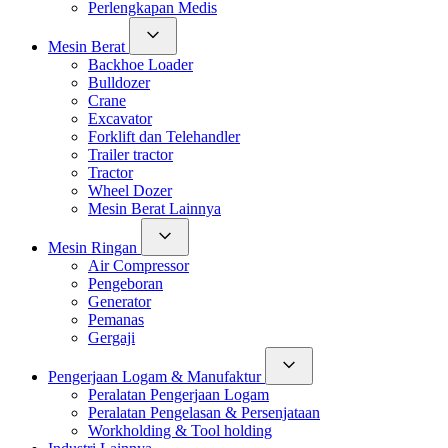
Perlengkapan Medis
Mesin Berat
Backhoe Loader
Bulldozer
Crane
Excavator
Forklift dan Telehandler
Trailer tractor
Tractor
Wheel Dozer
Mesin Berat Lainnya
Mesin Ringan
Air Compressor
Pengeboran
Generator
Pemanas
Gergaji
Pengerjaan Logam & Manufaktur
Peralatan Pengerjaan Logam
Peralatan Pengelasan & Persenjataan
Workholding & Tool holding