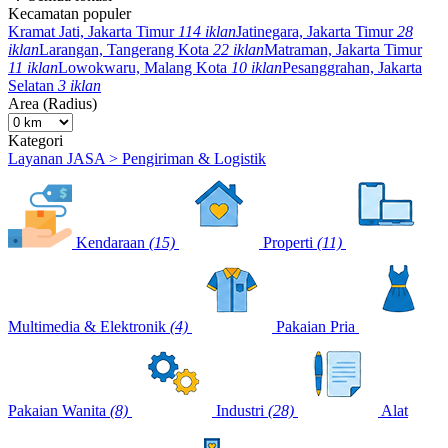
Kecamatan populer
Kramat Jati, Jakarta Timur
114 iklan
Jatinegara, Jakarta Timur
28
iklan
Larangan, Tangerang Kota
22 iklan
Matraman, Jakarta Timur
11 iklan
Lowokwaru, Malang Kota
10 iklan
Pesanggrahan, Jakarta
Selatan
3 iklan
Area (Radius)
Kategori
Layanan JASA > Pengiriman & Logistik
Kendaraan
(15)
Properti
(11)
Multimedia & Elektronik
(4)
Pakaian Pria
Pakaian Wanita
(8)
Industri
(28)
Alat