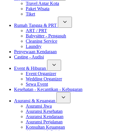
Travel Antar Kota
Paket Wisata
Tiket
Rumah Tangga & PRT
ART / PRT
Babysitter - Pengasuh
Cleaning Service
Laundry
Penyewaan Kendaraan
Casting - Audisi
Event & Hiburan
Event Organizer
Wedding Organizer
Sewa Event
Kesehatan - Kecantikan - Kebugaran
Asuransi & Keuangan
Asuransi Jiwa
Asuransi Kesehatan
Asuransi Kendaraan
Asuransi Perjalanan
Konsultan Keuangan