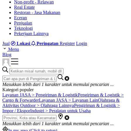
Non-profit - Relawan
Real Estate
Restoran - Jasa Makanan
Eceran
Penjualan
Teknologi
Pekerjaan Lainnya
Jual
Lokasi
Peringatan
Register
Login
Menu
Blog
Masukkan lebih dari
1
karakter untuk memulai pencarian ...
Kategori populer
Layanan JASA > Pengiriman & Logistik
Pengiriman & Logistik >
Cargo & Forwarder
Layanan JASA > Layanan Lain
Olahraga &
Aktivitas Outdoor > Olahraga Lainnya
Pengiriman & Logistik >
Impor / Ekspor
Industri > Peralatan untuk Usaha
Masukkan lebih dari
1
karakter untuk memulai pencarian ...
In my area
(Click to setup)