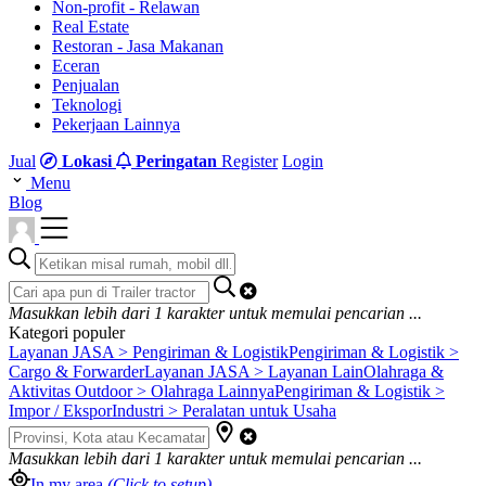
Non-profit - Relawan
Real Estate
Restoran - Jasa Makanan
Eceran
Penjualan
Teknologi
Pekerjaan Lainnya
Jual
Lokasi
Peringatan
Register
Login
Menu
Blog
Masukkan lebih dari
1
karakter untuk memulai pencarian ...
Kategori populer
Layanan JASA > Pengiriman & Logistik
Pengiriman & Logistik >
Cargo & Forwarder
Layanan JASA > Layanan Lain
Olahraga &
Aktivitas Outdoor > Olahraga Lainnya
Pengiriman & Logistik >
Impor / Ekspor
Industri > Peralatan untuk Usaha
Masukkan lebih dari
1
karakter untuk memulai pencarian ...
In my area
(Click to setup)