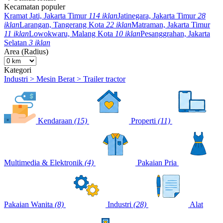
Kecamatan populer
Kramat Jati, Jakarta Timur
114 iklan
Jatinegara, Jakarta Timur
28
iklan
Larangan, Tangerang Kota
22 iklan
Matraman, Jakarta Timur
11 iklan
Lowokwaru, Malang Kota
10 iklan
Pesanggrahan, Jakarta
Selatan
3 iklan
Area (Radius)
Kategori
Industri > Mesin Berat > Trailer tractor
Kendaraan
(15)
Properti
(11)
Multimedia & Elektronik
(4)
Pakaian Pria
Pakaian Wanita
(8)
Industri
(28)
Alat