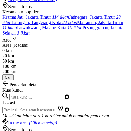
Semua lokasi
Kecamatan populer
Kramat Jati, Jakarta Timur
114 iklan
Jatinegara, Jakarta Timur
28
iklan
Larangan, Tangerang Kota
22 iklan
Matraman, Jakarta Timur
11 iklan
Lowokwaru, Malang Kota
10 iklan
Pesanggrahan, Jakarta
Selatan
3 iklan
Area
Area (Radius)
0 km
20 km
50 km
100 km
200 km
Cari
Pencarian detail
Kata kunci
Lokasi
Masukkan lebih dari
1
karakter untuk memulai pencarian ...
In my area
(Click to setup)
Semua lokasi