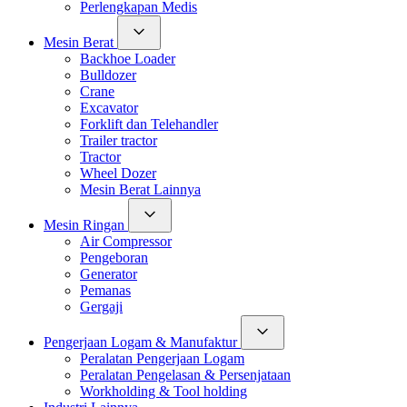
Perlengkapan Medis
Mesin Berat
Backhoe Loader
Bulldozer
Crane
Excavator
Forklift dan Telehandler
Trailer tractor
Tractor
Wheel Dozer
Mesin Berat Lainnya
Mesin Ringan
Air Compressor
Pengeboran
Generator
Pemanas
Gergaji
Pengerjaan Logam & Manufaktur
Peralatan Pengerjaan Logam
Peralatan Pengelasan & Persenjataan
Workholding & Tool holding