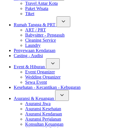
Travel Antar Kota
Paket Wisata
Tiket
Rumah Tangga & PRT
ART / PRT
Babysitter - Pengasuh
Cleaning Service
Laundry
Penyewaan Kendaraan
Casting - Audisi
Event & Hiburan
Event Organizer
Wedding Organizer
Sewa Event
Kesehatan - Kecantikan - Kebugaran
Asuransi & Keuangan
Asuransi Jiwa
Asuransi Kesehatan
Asuransi Kendaraan
Asuransi Perjalanan
Konsultan Keuangan