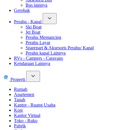
Bus lainnya
Gerobak
Perahu - Kapal
Ski Boat
Jet Boat
Perahu Memancing
Perahu Layar
Sparepart & Aksesoris Perahu/ Kapal
Perahu kapal Lainnya
RVs - Campers - Caravans
Kendaraan Lainnya
Properti
Rumah
Apartemen
Tanah
Kantor - Ruang Usaha
Kost
Kantor Virtual
Toko - Ruko
Pabrik