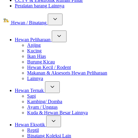
CCTV & Elektronik Rumah Pintar
Peralatan barang Lainnya
Hewan / Binatang
Hewan Peliharaan
Anjing
Kucing
Ikan Hias
Burung Kicau
Hewan Kecil / Rodent
Makanan & Aksesoris Hewan Peliharaan
Lainnya
Hewan Ternak
Sapi
Kambing/ Domba
Ayam / Unggas
Kuda & Hewan Besar Lainnya
Hewan Eksotik
Reptil
Binatang Koleksi Lain