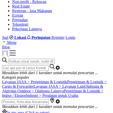
Non-profit - Relawan
Real Estate
Restoran - Jasa Makanan
Eceran
Penjualan
Teknologi
Pekerjaan Lainnya
Jual
Lokasi
Peringatan
Register
Login
Menu
Blog
Masukkan lebih dari
1
karakter untuk memulai pencarian ...
Kategori populer
Layanan JASA > Pengiriman & Logistik
Pengiriman & Logistik >
Cargo & Forwarder
Layanan JASA > Layanan Lain
Olahraga &
Aktivitas Outdoor > Olahraga Lainnya
Pengiriman & Logistik >
Impor / Ekspor
Industri > Peralatan untuk Usaha
Masukkan lebih dari
1
karakter untuk memulai pencarian ...
In my area
(Click to setup)