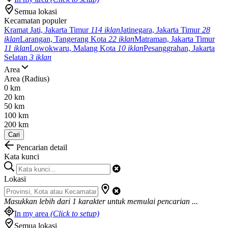
Semua lokasi
Kecamatan populer
Kramat Jati, Jakarta Timur
114 iklan
Jatinegara, Jakarta Timur
28
iklan
Larangan, Tangerang Kota
22 iklan
Matraman, Jakarta Timur
11 iklan
Lowokwaru, Malang Kota
10 iklan
Pesanggrahan, Jakarta
Selatan
3 iklan
Area
Area (Radius)
0 km
20 km
50 km
100 km
200 km
Cari
Pencarian detail
Kata kunci
Lokasi
Masukkan lebih dari
1
karakter untuk memulai pencarian ...
In my area
(Click to setup)
Semua lokasi