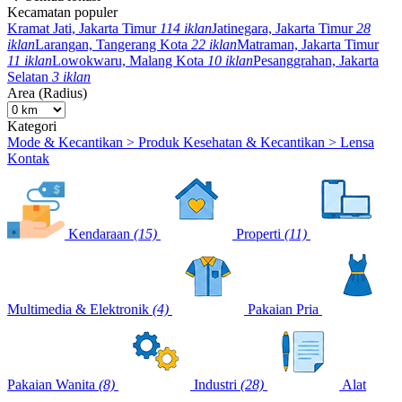
Kecamatan populer
Kramat Jati, Jakarta Timur
114 iklan
Jatinegara, Jakarta Timur
28
iklan
Larangan, Tangerang Kota
22 iklan
Matraman, Jakarta Timur
11 iklan
Lowokwaru, Malang Kota
10 iklan
Pesanggrahan, Jakarta
Selatan
3 iklan
Area (Radius)
Kategori
Mode & Kecantikan > Produk Kesehatan & Kecantikan > Lensa
Kontak
Kendaraan
(15)
Properti
(11)
Multimedia & Elektronik
(4)
Pakaian Pria
Pakaian Wanita
(8)
Industri
(28)
Alat