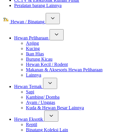
CCTV & Elektronik Rumah Pintar
Peralatan barang Lainnya
Hewan / Binatang
Hewan Peliharaan
Anjing
Kucing
Ikan Hias
Burung Kicau
Hewan Kecil / Rodent
Makanan & Aksesoris Hewan Peliharaan
Lainnya
Hewan Ternak
Sapi
Kambing/ Domba
Ayam / Unggas
Kuda & Hewan Besar Lainnya
Hewan Eksotik
Reptil
Binatang Koleksi Lain