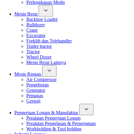
Perlengkapan Medis
Mesin Berat
Backhoe Loader
Bulldozer
Crane
Excavator
Forklift dan Telehandler
Trailer tractor
Tractor
Wheel Dozer
Mesin Berat Lainnya
Mesin Ringan
Air Compressor
Pengeboran
Generator
Pemanas
Gergaji
Pengerjaan Logam & Manufaktur
Peralatan Pengerjaan Logam
Peralatan Pengelasan & Persenjataan
Workholding & Tool holding