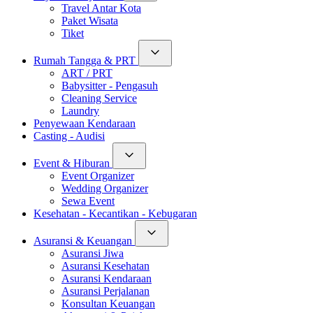
Travel Antar Kota
Paket Wisata
Tiket
Rumah Tangga & PRT
ART / PRT
Babysitter - Pengasuh
Cleaning Service
Laundry
Penyewaan Kendaraan
Casting - Audisi
Event & Hiburan
Event Organizer
Wedding Organizer
Sewa Event
Kesehatan - Kecantikan - Kebugaran
Asuransi & Keuangan
Asuransi Jiwa
Asuransi Kesehatan
Asuransi Kendaraan
Asuransi Perjalanan
Konsultan Keuangan