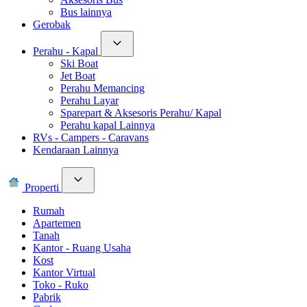
Bus lainnya
Gerobak
Perahu - Kapal
Ski Boat
Jet Boat
Perahu Memancing
Perahu Layar
Sparepart & Aksesoris Perahu/ Kapal
Perahu kapal Lainnya
RVs - Campers - Caravans
Kendaraan Lainnya
Properti
Rumah
Apartemen
Tanah
Kantor - Ruang Usaha
Kost
Kantor Virtual
Toko - Ruko
Pabrik