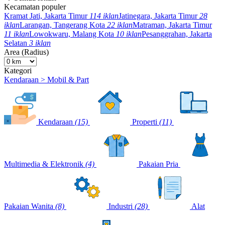
Kecamatan populer
Kramat Jati, Jakarta Timur
114 iklan
Jatinegara, Jakarta Timur
28
iklan
Larangan, Tangerang Kota
22 iklan
Matraman, Jakarta Timur
11 iklan
Lowokwaru, Malang Kota
10 iklan
Pesanggrahan, Jakarta
Selatan
3 iklan
Area (Radius)
Kategori
Kendaraan > Mobil & Part
Kendaraan
(15)
Properti
(11)
Multimedia & Elektronik
(4)
Pakaian Pria
Pakaian Wanita
(8)
Industri
(28)
Alat