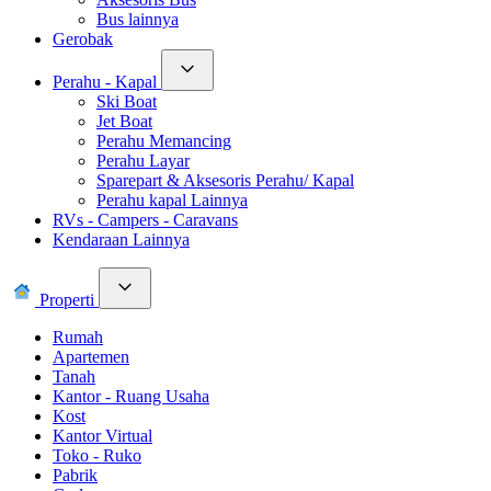
Bus lainnya
Gerobak
Perahu - Kapal
Ski Boat
Jet Boat
Perahu Memancing
Perahu Layar
Sparepart & Aksesoris Perahu/ Kapal
Perahu kapal Lainnya
RVs - Campers - Caravans
Kendaraan Lainnya
Properti
Rumah
Apartemen
Tanah
Kantor - Ruang Usaha
Kost
Kantor Virtual
Toko - Ruko
Pabrik