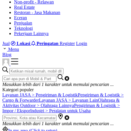
Non-profit - Relawan
Real Estate
Restoran - Jasa Makanan
Eceran
Penjualan
Teknologi
Pekerjaan Lainnya
Jual
Lokasi
Peringatan
Register
Login
Menu
Blog
Masukkan lebih dari
1
karakter untuk memulai pencarian ...
Kategori populer
Layanan JASA > Pengiriman & Logistik
Pengiriman & Logistik >
Cargo & Forwarder
Layanan JASA > Layanan Lain
Olahraga &
Aktivitas Outdoor > Olahraga Lainnya
Pengiriman & Logistik >
Impor / Ekspor
Industri > Peralatan untuk Usaha
Masukkan lebih dari
1
karakter untuk memulai pencarian ...
In my area
(Click to setup)