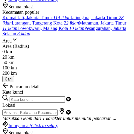
Semua lokasi
Kecamatan populer
Kramat Jati, Jakarta Timur
114 iklan
Jatinegara, Jakarta Timur
28
iklan
Larangan, Tangerang Kota
22 iklan
Matraman, Jakarta Timur
11 iklan
Lowokwaru, Malang Kota
10 iklan
Pesanggrahan, Jakarta
Selatan
3 iklan
Area
Area (Radius)
0 km
20 km
50 km
100 km
200 km
Cari
Pencarian detail
Kata kunci
Lokasi
Masukkan lebih dari
1
karakter untuk memulai pencarian ...
In my area
(Click to setup)
Semua lokasi