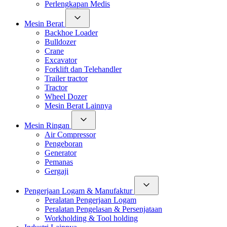
Perlengkapan Medis
Mesin Berat
Backhoe Loader
Bulldozer
Crane
Excavator
Forklift dan Telehandler
Trailer tractor
Tractor
Wheel Dozer
Mesin Berat Lainnya
Mesin Ringan
Air Compressor
Pengeboran
Generator
Pemanas
Gergaji
Pengerjaan Logam & Manufaktur
Peralatan Pengerjaan Logam
Peralatan Pengelasan & Persenjataan
Workholding & Tool holding