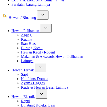
CCTV & Elektronik Rumah Pintar
Peralatan barang Lainnya
Hewan / Binatang
Hewan Peliharaan
Anjing
Kucing
Ikan Hias
Burung Kicau
Hewan Kecil / Rodent
Makanan & Aksesoris Hewan Peliharaan
Lainnya
Hewan Ternak
Sapi
Kambing/ Domba
Ayam / Unggas
Kuda & Hewan Besar Lainnya
Hewan Eksotik
Reptil
Binatang Koleksi Lain