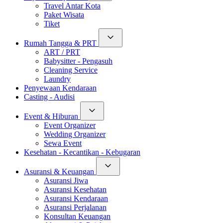
Travel Antar Kota
Paket Wisata
Tiket
Rumah Tangga & PRT
ART / PRT
Babysitter - Pengasuh
Cleaning Service
Laundry
Penyewaan Kendaraan
Casting - Audisi
Event & Hiburan
Event Organizer
Wedding Organizer
Sewa Event
Kesehatan - Kecantikan - Kebugaran
Asuransi & Keuangan
Asuransi Jiwa
Asuransi Kesehatan
Asuransi Kendaraan
Asuransi Perjalanan
Konsultan Keuangan